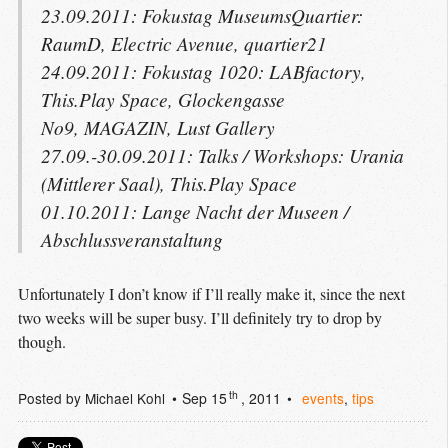
23.09.2011: Fokustag MuseumsQuartier:
RaumD, Electric Avenue, quartier21
24.09.2011: Fokustag 1020: LABfactory,
This.Play Space, Glockengasse
No9,
MAGAZIN
, Lust Gallery
27.09.-30.09.2011: Talks / Workshops: Urania
(Mittlerer Saal), This.Play Space
01.10.2011: Lange Nacht der Museen /
Abschlussveranstaltung
Unfortunately I don’t know if I’ll really make it, since the next
two weeks will be super busy. I’ll definitely try to drop by
though.
th
Posted by
Michael Kohl
Sep 15
, 2011
events
,
tips