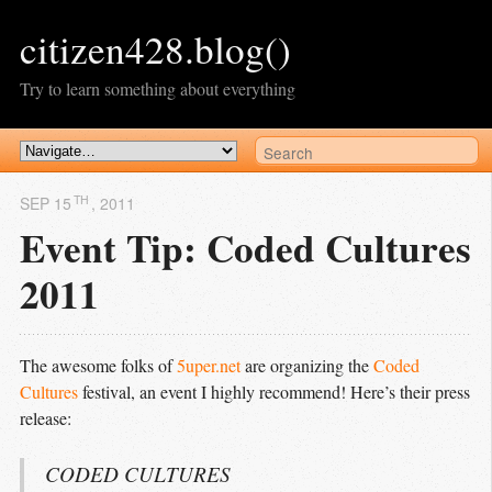
citizen428.blog()
Try to learn something about everything
TH
SEP 15
, 2011
Event Tip: Coded Cultures
2011
The awesome folks of
5uper.net
are organizing the
Coded 
Cultures
festival, an event I highly recommend! Here’s their press
release:
CODED
CULTURES